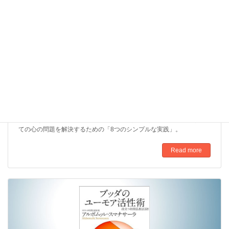
心を整える８つの脳開発プログラム
私たちに悩みが生まれるのは、人間らしい脳である「大脳」が、獣の
脳である「原始脳」に支配されたままになっているから――そこで、
「大脳」に主導権を握らせ、「原始脳」の要求を抑えることができれ
ば、すべての心の問題は解決できるのです。仏教の智慧が、現代人の
精神的なトラブルの発生メカニズムを解き明かす! 脳を開発し、すべ
ての心の問題を解決するための「8つのシンプルな実践」。
Read more