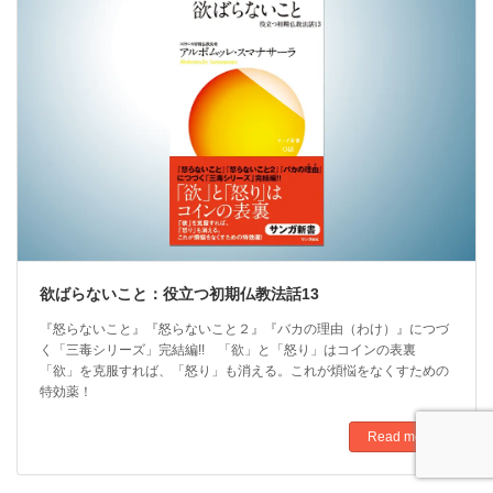
欲ばらないこと：役立つ初期仏教法話13
『怒らないこと』『怒らないこと２』『バカの理由（わけ）』につづ
く「三毒シリーズ」完結編!! 「欲」と「怒り」はコインの表裏
「欲」を克服すれば、「怒り」も消える。これが煩悩をなくすための
特効薬！
Read more