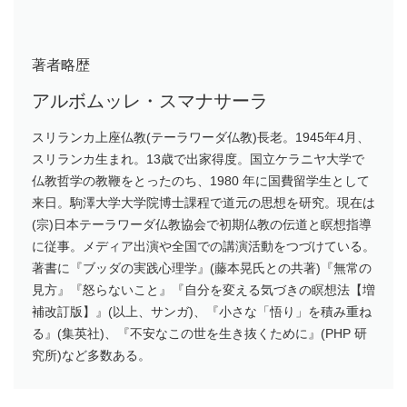
著者略歴
アルボムッレ・スマナサーラ
スリランカ上座仏教(テーラワーダ仏教)長老。1945年4月、
スリランカ生まれ。13歳で出家得度。国立ケラニヤ大学で
仏教哲学の教鞭をとったのち、1980 年に国費留学生として
来日。駒澤大学大学院博士課程で道元の思想を研究。現在は
(宗)日本テーラワーダ仏教協会で初期仏教の伝道と瞑想指導
に従事。メディア出演や全国での講演活動をつづけている。
著書に『ブッダの実践心理学』(藤本晃氏との共著)『無常の
見方』『怒らないこと』『自分を変える気づきの瞑想法【増
補改訂版】』(以上、サンガ)、『小さな「悟り」を積み重ね
る』(集英社)、『不安なこの世を生き抜くために』(PHP 研
究所)など多数ある。