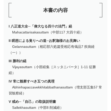
本書の内容
I 八正道大全─「偉大なる四十の法門」経
Mahacattarisakasuttam（中部117 大四十経）
II 瞑想による覚りへの道─お釈迦様のお見舞い
Gelannasuttam（相応部六処篇受相応有偈品7 疾病経
（一））
III 勝利の経
Vijayasuttam（小部経集［スッタニパータ］1-11 征勝
経）
IV 常に観察すべき五つの真理
Abhinhapaccavekkhitabbathanasuttam（増支部五集57 常
習観察経）
V 戒め─「自己」の取扱説明書
Sallekhasuttam（中部8 削減経）