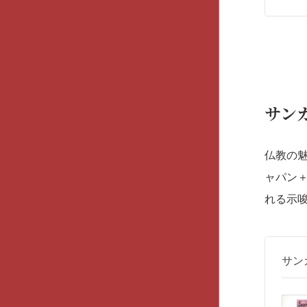
サン
仏教の魅
ャパン
れる示
サン