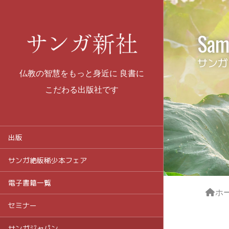
Sam
サンガ
仏教の智慧をもっと身近に 良書に
こだわる出版社です
出版
サンガ絶版稀少本フェア
電子書籍一覧
ホ
セミナー
サンガジャパン