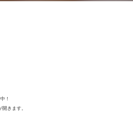
S
er
cebook
信中！
が開きます。