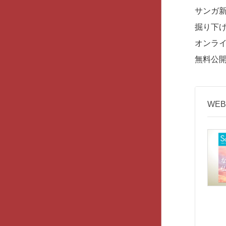
サンガ
掘り下
オンラ
無料公
WE