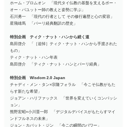
ホーム・プロムオン 「現代タイ仏教の基盤を支えるポー・
オー・パユットー師の教えと姿勢に学ぶ」
石川勇一 「現代の行者として その修行遍歴と心の変容」
星飛雄馬 「パーリ経典翻訳の歴史」
特別企画 ティク・ナット・ハンから続く道
島田啓介 「［追悼］ティク・ナット・ハンから手渡された
もの」
ティク・ナット・ハン年表
島田啓介 「ティク・ナット・ハンとパーリ経典」
特別企画 Wisdom 2.0 Japan
チャディ・メン・タン×宗隆フォラル 「今こそ仏教がもた
らす新たな希望」
ジョアン・ハリファックス 「世界を変えていくコンパッシ
ョン」
熊野宏昭×小川晋一郎 「デジタルデバイスがもたらすマイ
ンドフルネスの未来」
ジョン・カバット・ジン 「今この瞬間のパワー」