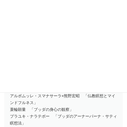
ガペー（神の愛）」
松本紹圭×熊谷晋一郎 「個を深めて仲間と共に近代を生き
る」
シュプナル法純 「ポーランドの禅僧が見た現代の戦争、そ
して仏教による平和への道」
ディーパンカラ・サヤレー 「慈しみの瞑想」
辛酸なめ子 「邪気られ日記」
だるまいこ 「授業では教わらない、わたしがマハチュラ大
で学んだこと」「こじらせ人類のためのセルフコンパッショ
ン」
天野和公 ［漫画］「観ることと優しさと」
特集２ パーリ経典と仏教瞑想
アルボムッレ・スマナサーラ×熊野宏昭 「仏教瞑想とマイ
ンドフルネス」
蓑輪顕量 「ブッダの身心の観察」
プラユキ・ナラテボー 「ブッダのアーナーパーナ・サティ
瞑想法」